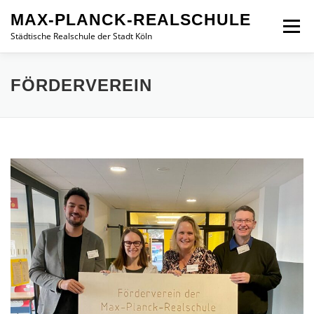
Zum
MAX-PLANCK-REALSCHULE
Inhalt
Menü
springen
Städtische Realschule der Stadt Köln
STARTSEITE
AKTUELLES
INFORMATIONEN
FÖRDERVEREIN
SCHULLEBEN
ANFAHRT
LERNEN AUF DISTANZ