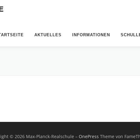
E
TARTSEITE
AKTUELLES
INFORMATIONEN
SCHULL
ight © 2026 Max-Planck-Realschule
–
OnePress
Theme von FameT